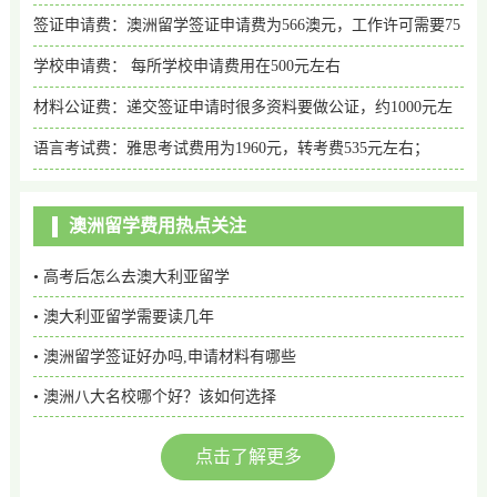
签证申请费：澳洲留学签证申请费为566澳元，工作许可需要75
澳元
学校申请费： 每所学校申请费用在500元左右
材料公证费：递交签证申请时很多资料要做公证，约1000元左
右；
语言考试费：雅思考试费用为1960元，转考费535元左右；
澳洲留学费用热点关注
• 高考后怎么去澳大利亚留学
• 澳大利亚留学需要读几年
• 澳洲留学签证好办吗,申请材料有哪些
• 澳洲八大名校哪个好？该如何选择
点击了解更多