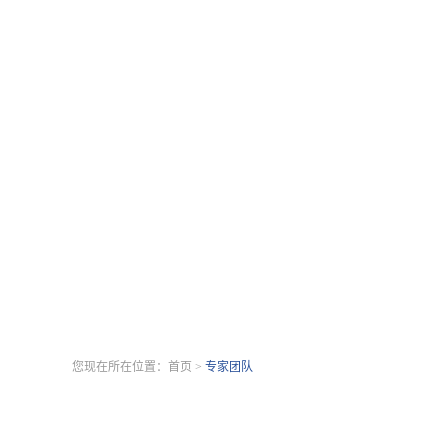
您现在所在位置：
首页
>
专家团队
胡凯
去ta的主页查看其相关内容>>