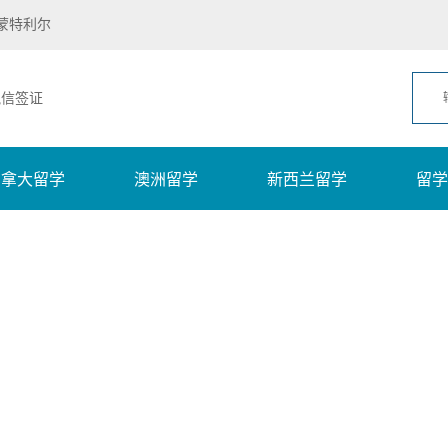
蒙特利尔
凯信签证
加拿大留学
澳洲留学
新西兰留学
留学