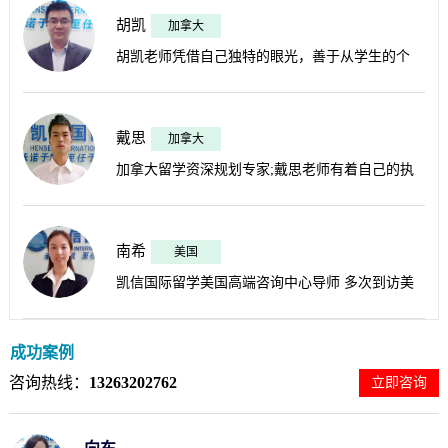
经历，协助学生申请到加拿大多所医博类大学;被
胡凯
加拿大
胡凯老师凭借自己独特的眼光，善于从学生的个
凯信同事称为“高端学府专业户”;擅长中等成绩学
性、经历以及职业规划中挖掘学生的闪光点，善于
生冲击加拿大世界名校的规划和申请;凯信国际“出
站在学生和家长的立场考虑问题，从而量体裁衣，
戴思
加拿大
乎意料”的专家老师。
加拿大留学资深规划专家;戴思老师有着自己的执
帮助学生精准定位，最终成功拿到理想院校的录取
着和认真，能急学生之所急，从学生以及家长的角
通知书。熟知院校专业详细设置，善于分析各类专
度出发考虑问题，尽一切努力达成学生的意愿，无
南希
美国
业申请要求。连续多年评为凯信国际“年度最佳优
凯信国际留学美国高端咨询中心导师 多次到访美
论从学校专业还是留学前焦虑的心情等方面给到最
秀员工”
国名校考察交流，拥有10年留学申请经验。熟悉前
合理的建议，做到最有效的帮助，被孩子称为知心
成功案例
期咨询选校定位，申请中期文书网申及后续签证事
老师。秉着留学不仅仅是做申请更是每个孩子人生
咨询热线：
13263202762
立即咨询
宜。擅长结合各类申请人的个人背景和申请目标，
的转折点，真正做到负责和最实在的帮助。
制定个性化的留学方案提高申请人的竞争力。帮助