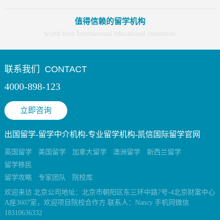
值得信赖的留学机构
worth trust International educational institution
联系我们
CONTACT
4000-898-123
立即咨询
出国留学-留学中介机构-专业留学机构-凯信国际留学官网
英国留学
美国留学
加拿大留学
澳洲留学
新西兰留学
留学移民
留学攻略
专家团队
院校库
欢迎来访 北京公司地址：北京市朝阳区东三环中路7号-4北京财富中心
A座3607室，欢迎项目院校合作方 联系人：Nancy 手机同微信
18310636332